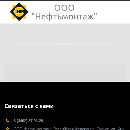
ООО
"Нефтьмонтаж"
Связаться с нами
8 (3462) 37-93-28
ООО "Нефтьмонтаж"
,
Российская Федерация
,
Сургут
,
ул. Инд