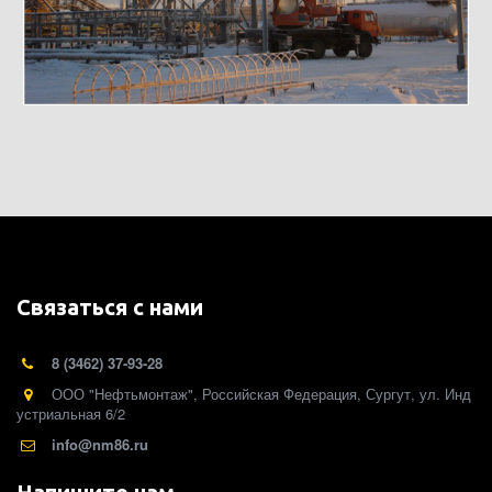
Связаться с нами
8 (3462) 37-93-28
ООО "Нефтьмонтаж"
,
Российская Федерация
,
Сургут
,
ул. Инд
устриальная 6/2
info@nm86.ru